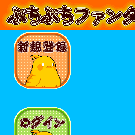
旅立ちの草原