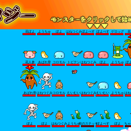
花ぽよ
ようちゅ
ぽよ
はねつぐみ
ぽよべす
ぽよべす
ゲロッグ
花
花人参
あばれ骨
コロモル
トビテン
はねつぐみ
ぽよ
ようちゅ
ぽ
あばれ骨
はねつぐみ
コロモル
むいむい
はねつぐみ
むいむい
ようちゅ
はね
ぽよ
ぽよ
はねつぐみ
ようちゅ
枝のステッキ
ぽよべす
ぽよ
ちゃ