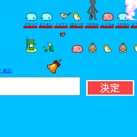
ゲロッグ
むいむい
トビテン
ぽよべす
コロモル
ようちゅ
コロモル
よ
く表記